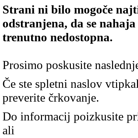
Strani ni bilo mogoče najt
odstranjena, da se nahaja
trenutno nedostopna.
Prosimo poskusite naslednj
Če ste spletni naslov vtipkal
preverite črkovanje.
Do informacij poizkusite pr
ali