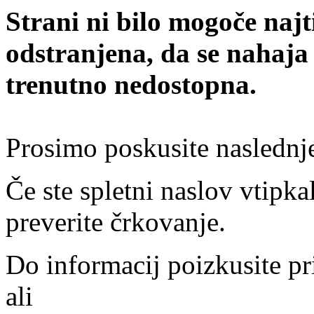
Strani ni bilo mogoče najt
odstranjena, da se nahaja
trenutno nedostopna.
Prosimo poskusite naslednj
Če ste spletni naslov vtipkal
preverite črkovanje.
Do informacij poizkusite pr
ali