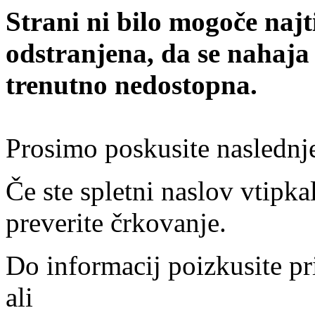
Strani ni bilo mogoče najt
odstranjena, da se nahaja
trenutno nedostopna.
Prosimo poskusite naslednj
Če ste spletni naslov vtipkal
preverite črkovanje.
Do informacij poizkusite pr
ali