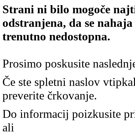
Strani ni bilo mogoče najt
odstranjena, da se nahaja
trenutno nedostopna.
Prosimo poskusite naslednj
Če ste spletni naslov vtipkal
preverite črkovanje.
Do informacij poizkusite pr
ali