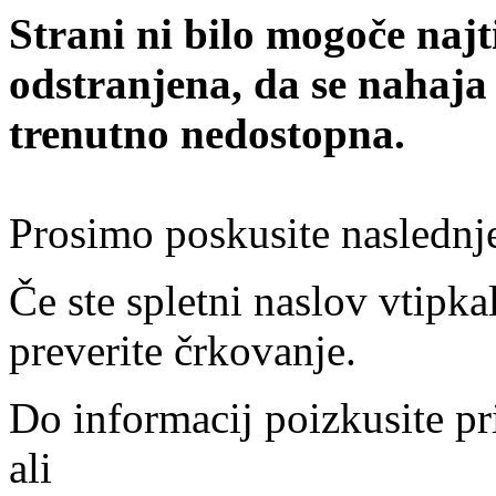
Strani ni bilo mogoče najt
odstranjena, da se nahaja
trenutno nedostopna.
Prosimo poskusite naslednj
Če ste spletni naslov vtipkal
preverite črkovanje.
Do informacij poizkusite pr
ali