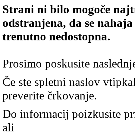
Strani ni bilo mogoče najt
odstranjena, da se nahaja
trenutno nedostopna.
Prosimo poskusite naslednj
Če ste spletni naslov vtipkal
preverite črkovanje.
Do informacij poizkusite pr
ali