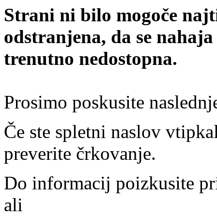
Strani ni bilo mogoče najt
odstranjena, da se nahaja
trenutno nedostopna.
Prosimo poskusite naslednj
Če ste spletni naslov vtipkal
preverite črkovanje.
Do informacij poizkusite pr
ali