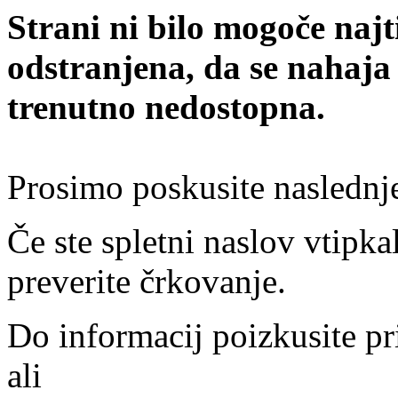
Strani ni bilo mogoče najt
odstranjena, da se nahaja
trenutno nedostopna.
Prosimo poskusite naslednj
Če ste spletni naslov vtipkal
preverite črkovanje.
Do informacij poizkusite pr
ali