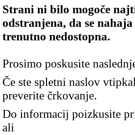
Strani ni bilo mogoče najt
odstranjena, da se nahaja
trenutno nedostopna.
Prosimo poskusite naslednj
Če ste spletni naslov vtipkal
preverite črkovanje.
Do informacij poizkusite pr
ali