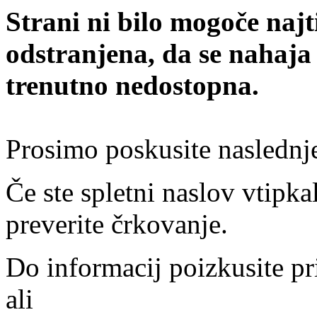
Strani ni bilo mogoče najt
odstranjena, da se nahaja
trenutno nedostopna.
Prosimo poskusite naslednj
Če ste spletni naslov vtipkal
preverite črkovanje.
Do informacij poizkusite pr
ali