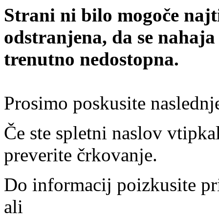
Strani ni bilo mogoče najt
odstranjena, da se nahaja
trenutno nedostopna.
Prosimo poskusite naslednj
Če ste spletni naslov vtipkal
preverite črkovanje.
Do informacij poizkusite pr
ali