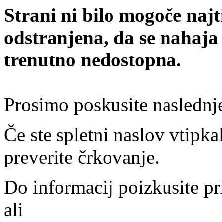
Strani ni bilo mogoče najt
odstranjena, da se nahaja
trenutno nedostopna.
Prosimo poskusite naslednj
Če ste spletni naslov vtipkal
preverite črkovanje.
Do informacij poizkusite pr
ali