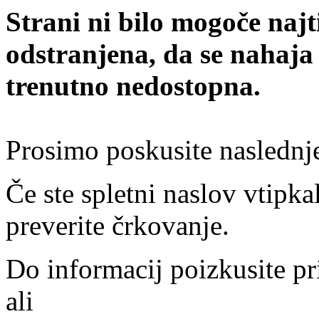
Strani ni bilo mogoče najt
odstranjena, da se nahaja
trenutno nedostopna.
Prosimo poskusite naslednj
Če ste spletni naslov vtipkal
preverite črkovanje.
Do informacij poizkusite pr
ali