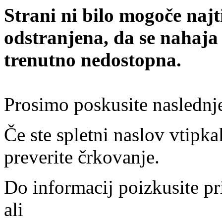
Strani ni bilo mogoče najt
odstranjena, da se nahaja
trenutno nedostopna.
Prosimo poskusite naslednj
Če ste spletni naslov vtipkal
preverite črkovanje.
Do informacij poizkusite pr
ali