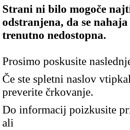
Strani ni bilo mogoče najt
odstranjena, da se nahaja
trenutno nedostopna.
Prosimo poskusite naslednj
Če ste spletni naslov vtipkal
preverite črkovanje.
Do informacij poizkusite pr
ali