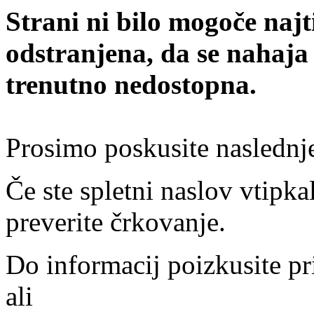
Strani ni bilo mogoče najt
odstranjena, da se nahaja
trenutno nedostopna.
Prosimo poskusite naslednj
Če ste spletni naslov vtipkal
preverite črkovanje.
Do informacij poizkusite pr
ali