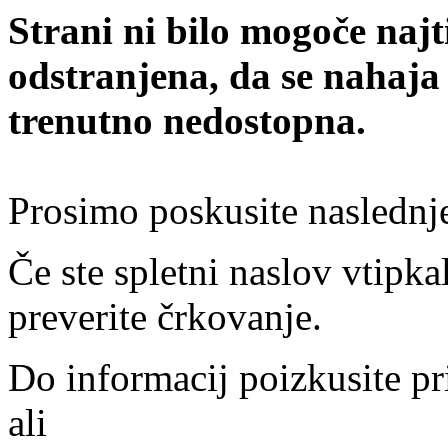
Strani ni bilo mogoče najt
odstranjena, da se nahaja
trenutno nedostopna.
Prosimo poskusite naslednj
Če ste spletni naslov vtipkal
preverite črkovanje.
Do informacij poizkusite pr
ali