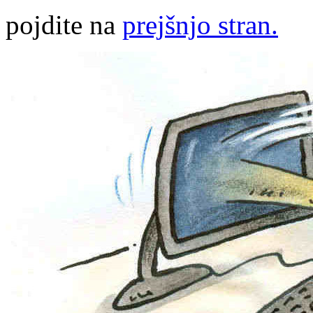
pojdite na
prejšnjo stran.