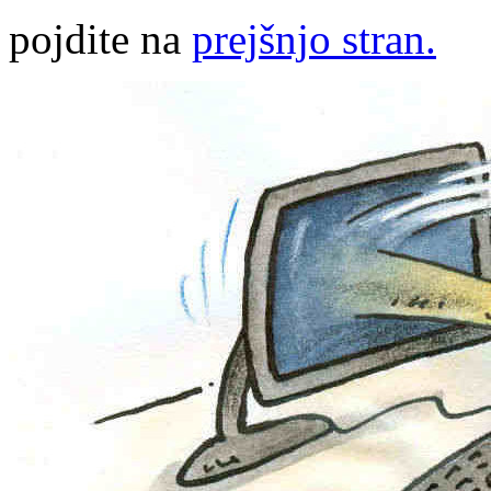
pojdite na
prejšnjo stran.