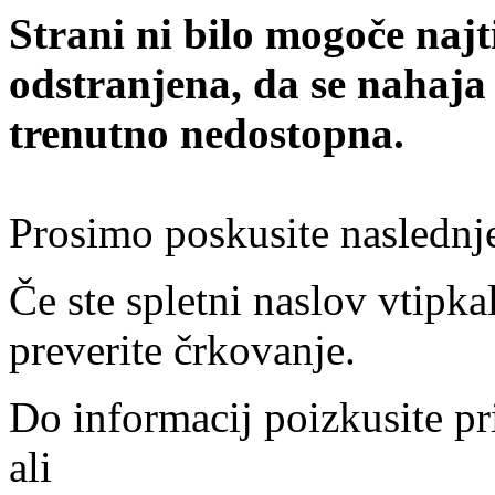
Strani ni bilo mogoče najt
odstranjena, da se nahaja
trenutno nedostopna.
Prosimo poskusite naslednj
Če ste spletni naslov vtipkal
preverite črkovanje.
Do informacij poizkusite pr
ali