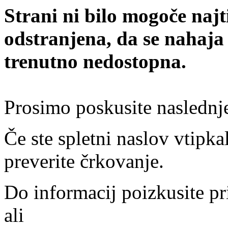
Strani ni bilo mogoče najt
odstranjena, da se nahaja
trenutno nedostopna.
Prosimo poskusite naslednj
Če ste spletni naslov vtipkal
preverite črkovanje.
Do informacij poizkusite pr
ali