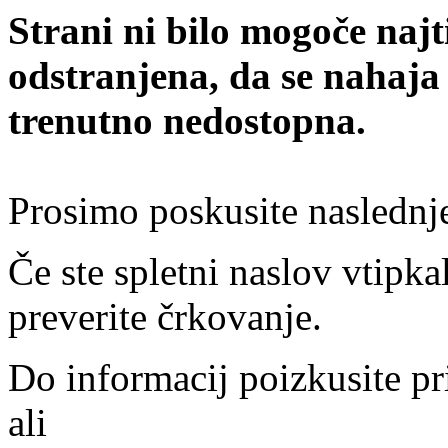
Strani ni bilo mogoče najt
odstranjena, da se nahaja
trenutno nedostopna.
Prosimo poskusite naslednj
Če ste spletni naslov vtipkal
preverite črkovanje.
Do informacij poizkusite pr
ali