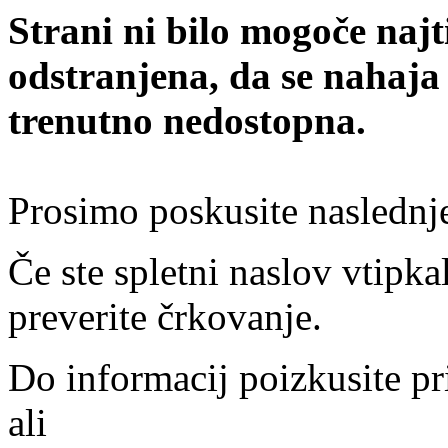
Strani ni bilo mogoče najt
odstranjena, da se nahaja
trenutno nedostopna.
Prosimo poskusite naslednj
Če ste spletni naslov vtipkal
preverite črkovanje.
Do informacij poizkusite pr
ali