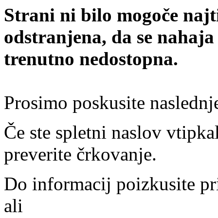
Strani ni bilo mogoče najt
odstranjena, da se nahaja
trenutno nedostopna.
Prosimo poskusite naslednj
Če ste spletni naslov vtipkal
preverite črkovanje.
Do informacij poizkusite pr
ali