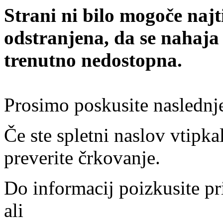
Strani ni bilo mogoče najt
odstranjena, da se nahaja
trenutno nedostopna.
Prosimo poskusite naslednj
Če ste spletni naslov vtipkal
preverite črkovanje.
Do informacij poizkusite pr
ali