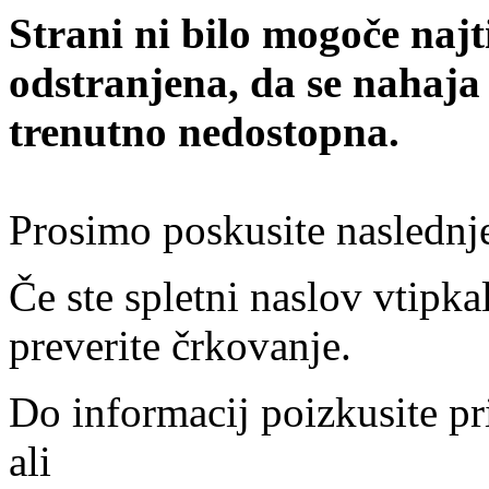
Strani ni bilo mogoče najt
odstranjena, da se nahaja
trenutno nedostopna.
Prosimo poskusite naslednj
Če ste spletni naslov vtipkal
preverite črkovanje.
Do informacij poizkusite pr
ali