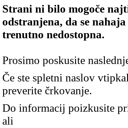
Strani ni bilo mogoče najt
odstranjena, da se nahaja
trenutno nedostopna.
Prosimo poskusite naslednj
Če ste spletni naslov vtipkal
preverite črkovanje.
Do informacij poizkusite pr
ali