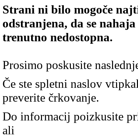
Strani ni bilo mogoče najt
odstranjena, da se nahaja
trenutno nedostopna.
Prosimo poskusite naslednj
Če ste spletni naslov vtipkal
preverite črkovanje.
Do informacij poizkusite pr
ali