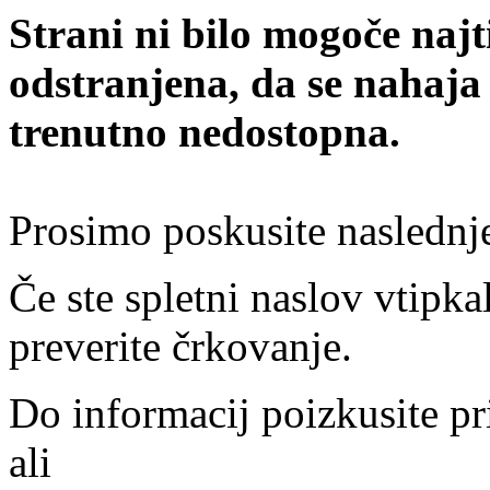
Strani ni bilo mogoče najt
odstranjena, da se nahaja
trenutno nedostopna.
Prosimo poskusite naslednj
Če ste spletni naslov vtipkal
preverite črkovanje.
Do informacij poizkusite pr
ali