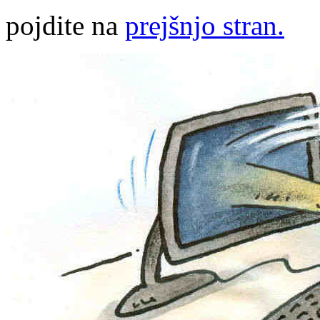
pojdite na
prejšnjo stran.