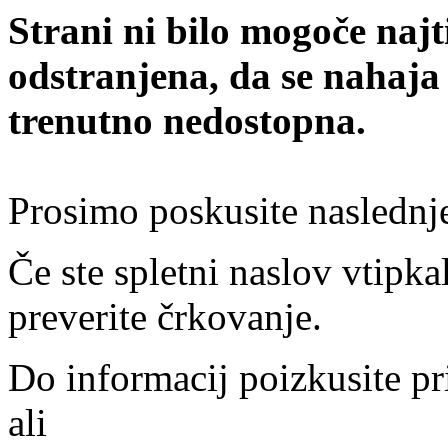
Strani ni bilo mogoče najt
odstranjena, da se nahaja
trenutno nedostopna.
Prosimo poskusite naslednj
Če ste spletni naslov vtipkal
preverite črkovanje.
Do informacij poizkusite pr
ali