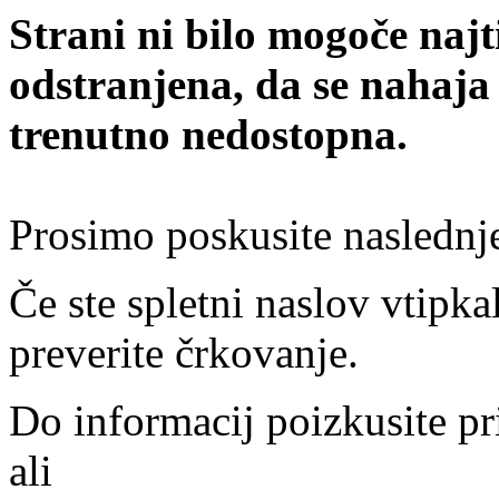
Strani ni bilo mogoče najt
odstranjena, da se nahaja
trenutno nedostopna.
Prosimo poskusite naslednj
Če ste spletni naslov vtipkal
preverite črkovanje.
Do informacij poizkusite pr
ali