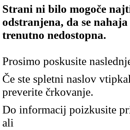
Strani ni bilo mogoče najt
odstranjena, da se nahaja
trenutno nedostopna.
Prosimo poskusite naslednj
Če ste spletni naslov vtipkal
preverite črkovanje.
Do informacij poizkusite pr
ali