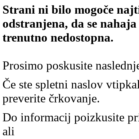
Strani ni bilo mogoče najt
odstranjena, da se nahaja
trenutno nedostopna.
Prosimo poskusite naslednj
Če ste spletni naslov vtipkal
preverite črkovanje.
Do informacij poizkusite pr
ali