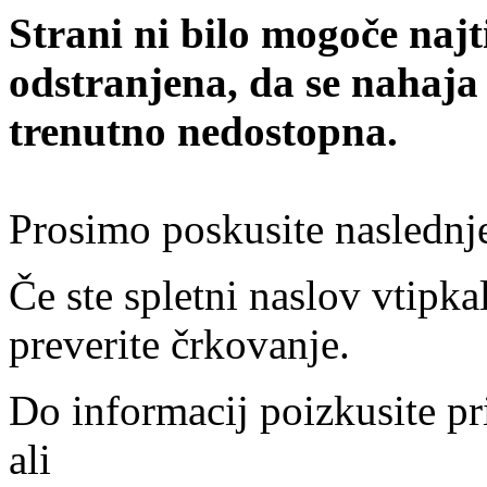
Strani ni bilo mogoče najt
odstranjena, da se nahaja
trenutno nedostopna.
Prosimo poskusite naslednj
Če ste spletni naslov vtipkal
preverite črkovanje.
Do informacij poizkusite pr
ali