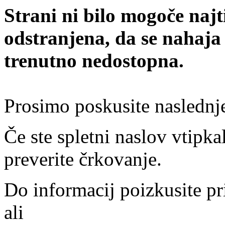
Strani ni bilo mogoče najt
odstranjena, da se nahaja
trenutno nedostopna.
Prosimo poskusite naslednj
Če ste spletni naslov vtipkal
preverite črkovanje.
Do informacij poizkusite pr
ali