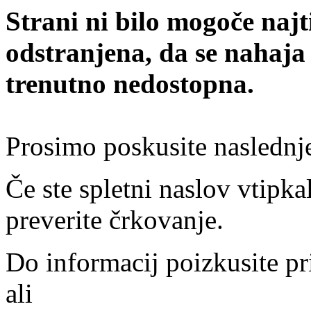
Strani ni bilo mogoče najt
odstranjena, da se nahaja
trenutno nedostopna.
Prosimo poskusite naslednj
Če ste spletni naslov vtipkal
preverite črkovanje.
Do informacij poizkusite pr
ali