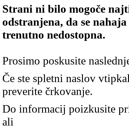
Strani ni bilo mogoče najt
odstranjena, da se nahaja
trenutno nedostopna.
Prosimo poskusite naslednj
Če ste spletni naslov vtipkal
preverite črkovanje.
Do informacij poizkusite pr
ali