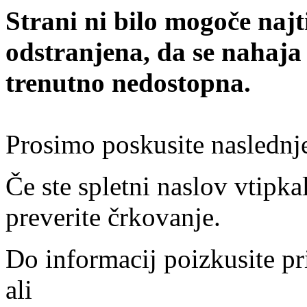
Strani ni bilo mogoče najt
odstranjena, da se nahaja
trenutno nedostopna.
Prosimo poskusite naslednj
Če ste spletni naslov vtipkal
preverite črkovanje.
Do informacij poizkusite pr
ali