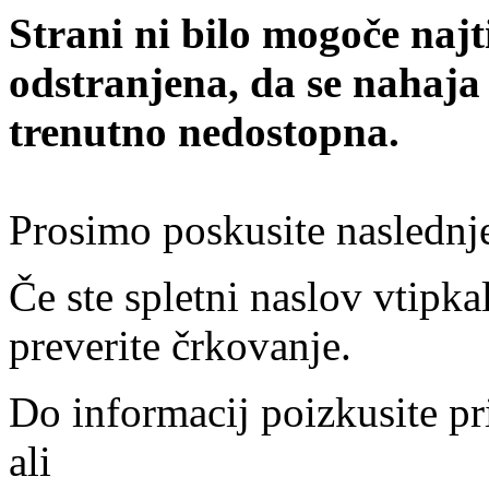
Strani ni bilo mogoče najt
odstranjena, da se nahaja
trenutno nedostopna.
Prosimo poskusite naslednj
Če ste spletni naslov vtipkal
preverite črkovanje.
Do informacij poizkusite pr
ali