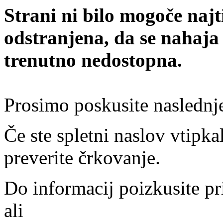
Strani ni bilo mogoče najt
odstranjena, da se nahaja
trenutno nedostopna.
Prosimo poskusite naslednj
Če ste spletni naslov vtipkal
preverite črkovanje.
Do informacij poizkusite pr
ali