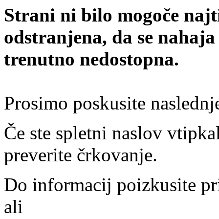
Strani ni bilo mogoče najt
odstranjena, da se nahaja
trenutno nedostopna.
Prosimo poskusite naslednj
Če ste spletni naslov vtipkal
preverite črkovanje.
Do informacij poizkusite pr
ali