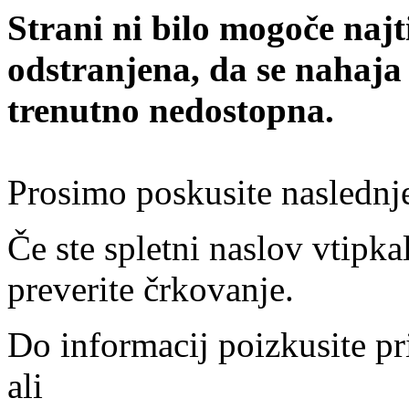
Strani ni bilo mogoče najt
odstranjena, da se nahaja
trenutno nedostopna.
Prosimo poskusite naslednj
Če ste spletni naslov vtipkal
preverite črkovanje.
Do informacij poizkusite pr
ali