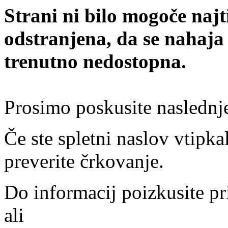
Strani ni bilo mogoče najt
odstranjena, da se nahaja
trenutno nedostopna.
Prosimo poskusite naslednj
Če ste spletni naslov vtipkal
preverite črkovanje.
Do informacij poizkusite pr
ali