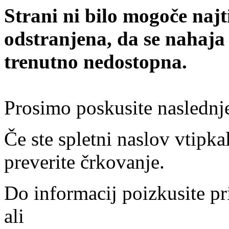
Strani ni bilo mogoče najt
odstranjena, da se nahaja
trenutno nedostopna.
Prosimo poskusite naslednj
Če ste spletni naslov vtipkal
preverite črkovanje.
Do informacij poizkusite pr
ali