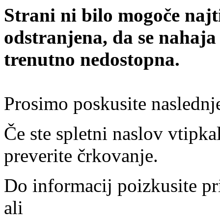
Strani ni bilo mogoče najt
odstranjena, da se nahaja
trenutno nedostopna.
Prosimo poskusite naslednj
Če ste spletni naslov vtipkal
preverite črkovanje.
Do informacij poizkusite pr
ali