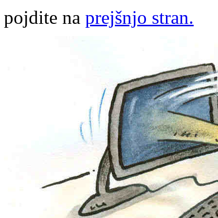
pojdite na
prejšnjo stran.