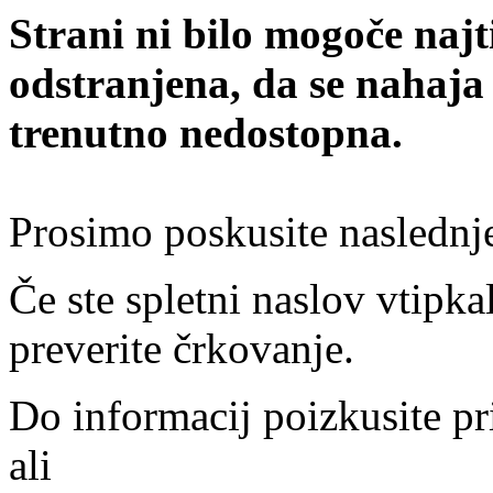
Strani ni bilo mogoče najt
odstranjena, da se nahaja
trenutno nedostopna.
Prosimo poskusite naslednj
Če ste spletni naslov vtipkal
preverite črkovanje.
Do informacij poizkusite pr
ali