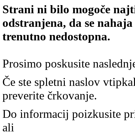
Strani ni bilo mogoče najt
odstranjena, da se nahaja
trenutno nedostopna.
Prosimo poskusite naslednj
Če ste spletni naslov vtipkal
preverite črkovanje.
Do informacij poizkusite pr
ali