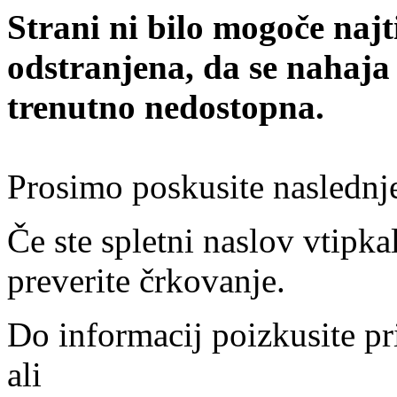
Strani ni bilo mogoče najt
odstranjena, da se nahaja
trenutno nedostopna.
Prosimo poskusite naslednj
Če ste spletni naslov vtipkal
preverite črkovanje.
Do informacij poizkusite pr
ali