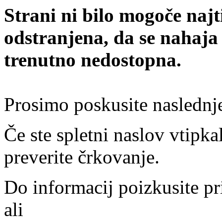
Strani ni bilo mogoče najt
odstranjena, da se nahaja
trenutno nedostopna.
Prosimo poskusite naslednj
Če ste spletni naslov vtipkal
preverite črkovanje.
Do informacij poizkusite pr
ali