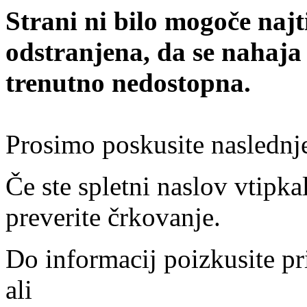
Strani ni bilo mogoče najt
odstranjena, da se nahaja
trenutno nedostopna.
Prosimo poskusite naslednj
Če ste spletni naslov vtipkal
preverite črkovanje.
Do informacij poizkusite pr
ali