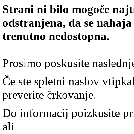
Strani ni bilo mogoče najt
odstranjena, da se nahaja
trenutno nedostopna.
Prosimo poskusite naslednj
Če ste spletni naslov vtipkal
preverite črkovanje.
Do informacij poizkusite pr
ali