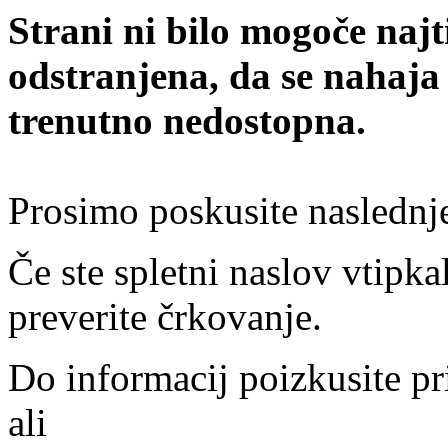
Strani ni bilo mogoče najt
odstranjena, da se nahaja
trenutno nedostopna.
Prosimo poskusite naslednj
Če ste spletni naslov vtipkal
preverite črkovanje.
Do informacij poizkusite pr
ali